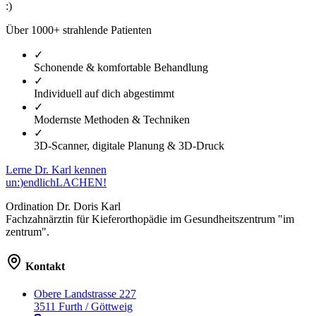
:
)
Über
1000+
strahlende Patienten
✓
Schonende & komfortable Behandlung
✓
Individuell auf dich abgestimmt
✓
Modernste Methoden & Techniken
✓
3D-Scanner, digitale Planung & 3D-Druck
Lerne Dr. Karl kennen
un
:
)
endlich
LACHEN!
Ordination Dr. Doris Karl
Fachzahnärztin für Kieferorthopädie im Gesundheitszentrum "im
zentrum".
Kontakt
Obere Landstrasse 227
3511 Furth / Göttweig