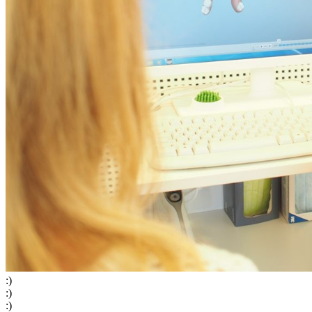
:
)
:
)
:
)