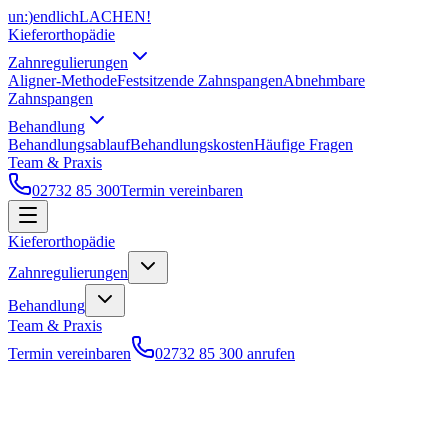
un
:
)
endlich
LACHEN!
Kieferorthopädie
Zahnregulierungen
Aligner-Methode
Festsitzende Zahnspangen
Abnehmbare
Zahnspangen
Behandlung
Behandlungsablauf
Behandlungskosten
Häufige Fragen
Team & Praxis
02732 85 300
Termin vereinbaren
Kieferorthopädie
Zahnregulierungen
Behandlung
Team & Praxis
Termin vereinbaren
02732 85 300 anrufen